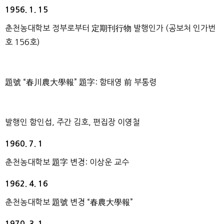
1956. 1. 15
춘천농대학보 정부로부터 定期刊行物 발행인가 (공보처 인가번
호 156호)
題號 “春川農大學報” 題字: 함태영 前 부통령
발행인 함인섭, 주간 김호, 편집장 이영철
1960. 7. 1
춘천농대학보 題字 변경: 이상운 교수
1962. 4. 16
춘천농대학보 題號 변경 “春農大學報”
1970. 3. 1