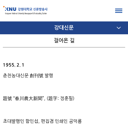
본
문
전
바
체
메
강대신문
로
뉴
가
서브
여
걸어온 길
메뉴
닫
기
여닫기
기
1955. 2. 1
춘천농대신문 創刊號 발행
題號 “春川農大新聞”, (題字: 정훈필)
초대발행인 함인섭, 편집겸 인쇄인 공덕룡