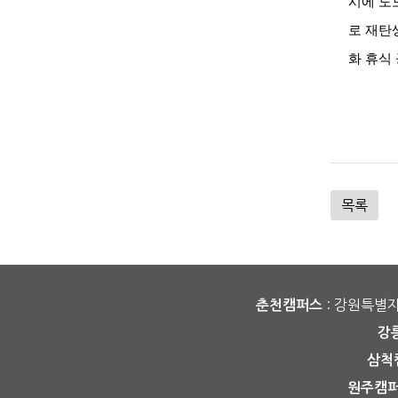
시에 도
로 재탄
화 휴식
목록
: 강원특별
춘천캠퍼스
강
삼척
원주캠