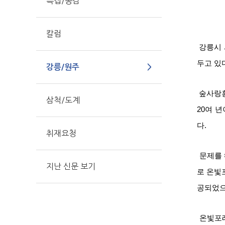
특집/공감
칼럼
강릉시 
두고 있
강릉/원주
숲사랑홍
삼척/도계
20여 
다.
취재요청
문제를 
지난 신문 보기
로 온빛
공되었으
온빛포레