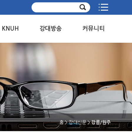
사이트맵
e KNUH
강대방송
커뮤니티
 KNUH news
정규방송
공지사항
방송제
취재요청
판
사연 및 신청곡
독자의견
 KNUH 소개
지난 방송 보기
강대문화상 접수
방송국 소개
강대문화상 수상작
강대신문 메일 수신
동의
홈
> 강대신문 >
강릉/원주