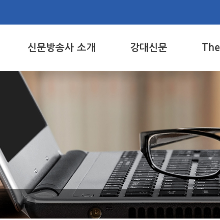
신문방송사 소개
강대신문
Th
주요업무
주요뉴스
The
주요사업
사진보도
PDF
조직도
기획
게시
연혁
학술
The
역대 신문방송사인
문화
위치 및 전화번호
특집/공감
칼럼
강릉/원주