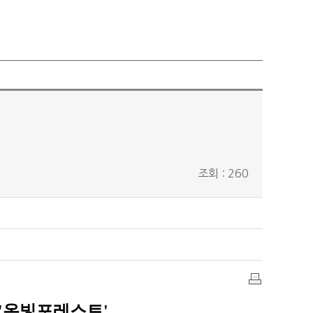
조회 : 260
인
'온빛포레스트'