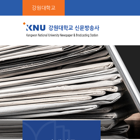
본
강원대학교
문
바
로
가
기