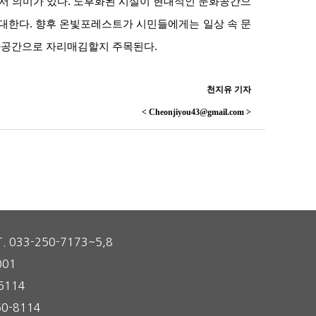
서 의미가 있다. 노후화된 시설이 현대적인 문화공간으
기대한다. 향후 온빛포레스트가 시민들에게는 일상 속 문
화공간으로 자리매김할지 주목된다.
천지유 기자
< Cheonjiyou43@gmail.com >
T. 033-250-7173~5,8
001
6114
0-8114