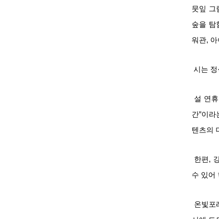
뭇잎 그
숲을 탐
워관, 
시는 정
설 연휴
간”이라
텐츠의 
한편, 
수 있어
온빛포레