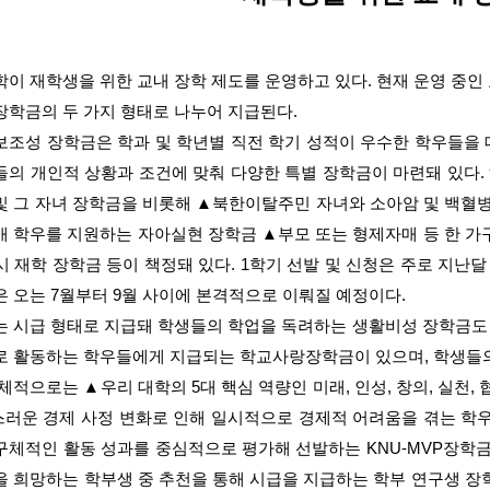
학이 재학생을 위한 교내 장학 제도를 운영하고 있다
.
현재 운영 중인
장학금의 두 가지 형태로 나누어 지급된다
.
보조성 장학금은 학과 및 학년별 직전 학기 성적이 우수한 학우들을
들의 개인적 상황과 조건에 맞춰 다양한 특별 장학금이 마련돼 있다
.
및 그 자녀 장학금을 비롯해
▲
북한이탈주민 자녀와 소아암 및 백혈병
애 학우를 지원하는 자아실현 장학금
▲
부모 또는 형제자매 등 한 
시 재학 장학금 등이 책정돼 있다
. 1
학기 선발 및 신청은 주로 지난
은 오는
7
월부터
9
월 사이에 본격적으로 이뤄질 예정이다
.
는 시급 형태로 지급돼 학생들의 학업을 독려하는 생활비성 장학금도
로 활동하는 학우들에게 지급되는 학교사랑장학금이 있으며
,
학생들의
체적으로는
▲
우리 대학의
5
대 핵심 역량인 미래
,
인성
,
창의
,
실천
,
러운 경제 사정 변화로 인해 일시적으로 경제적 어려움을 겪는 학
구체적인 활동 성과를 중심적으로 평가해 선발하는
KNU-MVP
장학금
을 희망하는 학부생 중 추천을 통해 시급을 지급하는 학부 연구생 장