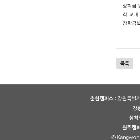
장학금 
각 교내
장학금별
목록
: 강원특별
춘천캠퍼스
강
삼척
원주캠
©
Kangwon Na