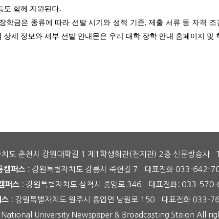
등도 함께 지원된다
.
 장학금은 종류에 따라 선발 시기와 성적 기준
,
제출 서류 등 자격 
 상세 정보와 세부 선발 안내문은 우리 대학 장학 안내 홈페이지 및 
자치도 춘천시 강원대학길 1 제1학생회관(천지관) 2층 신문방송사
: 강원특별자치도 강릉시 죽헌길 7
대표전화 033-642-7
릉캠퍼스
: 강원특별자치도 삼척시 중앙로 346
대표전화: 033-570-
캠퍼스
: 강원특별자치도 원주시 흥업면 남원로 150
대표전화 033-76
퍼스
tional University Newspaper & Broadcasting Staion All righ