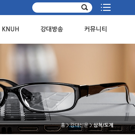
사이트맵
e KNUH
강대방송
커뮤니티
 KNUH news
정규방송
공지사항
방송제
취재요청
판
사연 및 신청곡
독자의견
 KNUH 소개
지난 방송 보기
강대문화상 접수
방송국 소개
강대문화상 수상작
강대신문 메일 수신
동의
홈
> 강대신문 >
삼척/도계