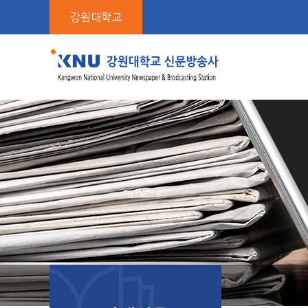
본
강원대학교
문
바
로
가
기