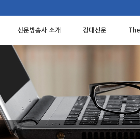
신문방송사 소개
강대신문
Th
주요업무
주요뉴스
The
주요사업
사진보도
PDF
조직도
기획
게시
연혁
학술
The
역대 신문방송사인
문화
위치 및 전화번호
특집/공감
칼럼
강릉/원주