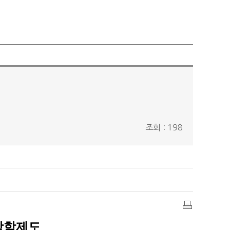
조회 : 198
인
장학제도