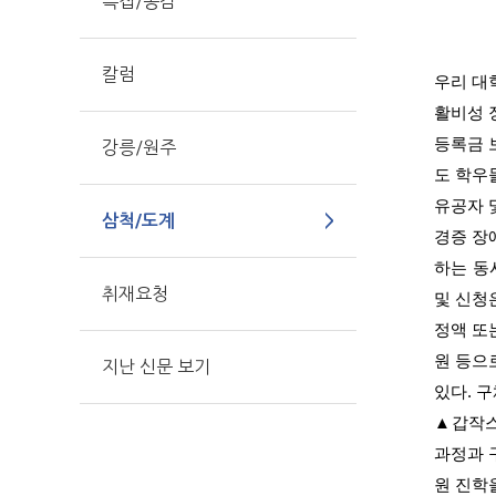
특집/공감
칼럼
우리 대
활비성 
등록금 
강릉/원주
도 학우
유공자 
삼척/도계
경증 장
하는 동
취재요청
및 신청
정액 또
원 등으
지난 신문 보기
있다
.
구
▲
갑작스
과정과 
원 진학