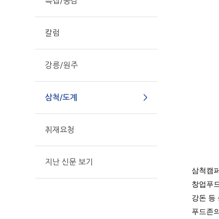
특집/공감
칼럼
강릉/원주
삼척/도계
취재요청
지난 신문 보기
삼척캠
창업푸드
강돈 등
푸드존의