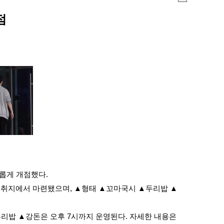
인
점
쇄
롭게 개점했다
.
한 취지에서 마련됐으며
,
▲
형태
▲
꼬마국시
▲
두리밥
▲
두리밥
▲
강돈은 오후
7
시까지 운영된다
.
자세한 내용은