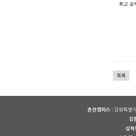
학교 공
목록
: 강원특별
춘천캠퍼스
강
삼척