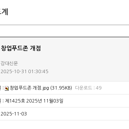
삼척/도계
도계
취재요청
지난 신문 보기
] 창업푸드존 개점
: 강대신문
2025-10-31 01:30:45
 :
창업푸드존 개점.jpg
(31.95KB)
다운로드 : 49
: 제1425호 2025년 11월03일
 2025-11-03