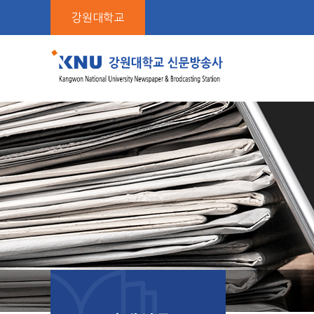
본
강원대학교
문
바
로
가
기