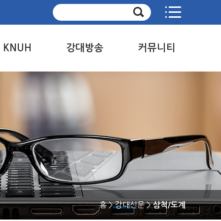
사이트맵
e KNUH
강대방송
커뮤니티
 KNUH news
정규방송
공지사항
방송제
취재요청
판
사연 및 신청곡
독자의견
 KNUH 소개
지난 방송 보기
강대문화상 접수
방송국 소개
강대문화상 수상작
강대신문 메일 수신
동의
홈
> 강대신문 >
삼척/도계