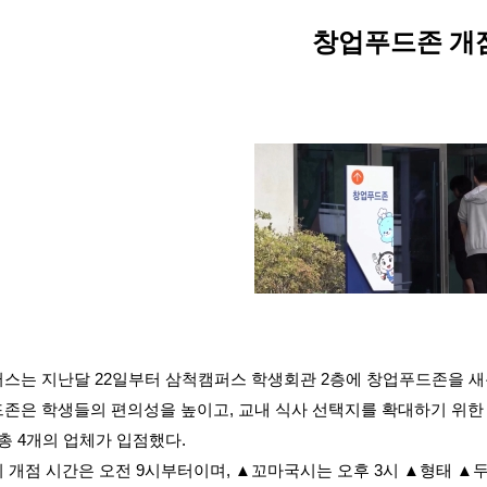
창업푸드존 개
퍼스는 지난달
22
일부터 삼척캠퍼스 학생회관
2
층에 창업푸드존을 새
존은 학생들의 편의성을 높이고
,
교내 식사 선택지를 확대하기 위
 총
4
개의 업체가 입점했다
.
 개점 시간은 오전
9
시부터이며
,
▲
꼬마국시는 오후
3
시
▲
형태
▲