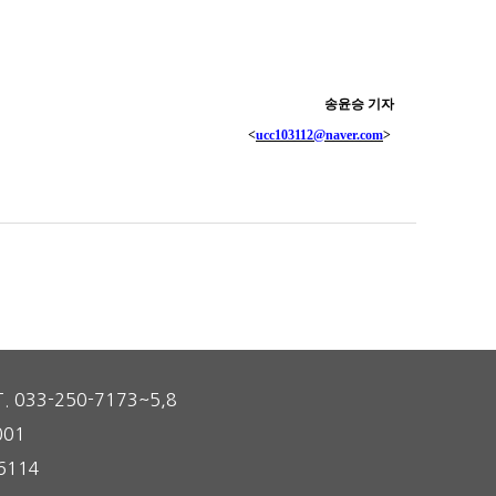
송윤승 기자
<
ucc103112@naver.com
>
T. 033-250-7173~5,8
001
6114