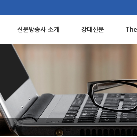
신문방송사 소개
강대신문
Th
주요업무
주요뉴스
The
주요사업
사진보도
PDF
조직도
기획
게시
연혁
학술
The
역대 신문방송사인
문화
위치 및 전화번호
특집/공감
칼럼
강릉/원주